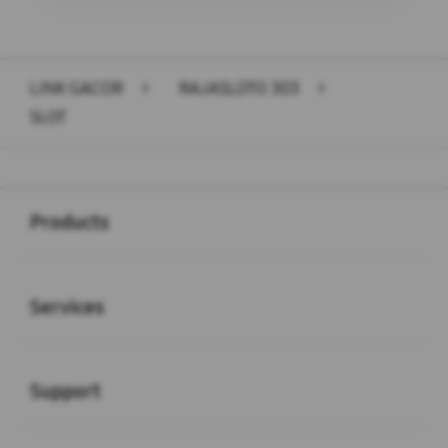
Layer Popup Close
LINK GACOR
>
RAJASLOTO 303
>
SLOT
Buka
Footer Navigation
Products
Buka
Services
Buka
Support
Buka