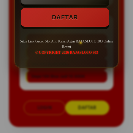
DAFTAR
SPESIAL OFFER!
BONUS NEW MEMBER UP TO 100%
Situs Link Gacor Slot Anti Kalah Agen RAJASLOTO 303 Online
Resmi
Min Depo Rp. 10.000
© COPYRIGHT 2026 RAJASLOTO 303
Min WD Rp 50.000
Depo 10K Bisa Jadi 10.000K
LOGIN
DAFTAR