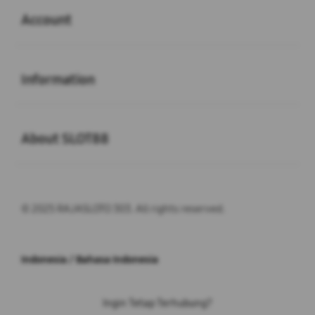
Account
Buka
Information
Buka
About SLOT88
© 2025 RAJASLOTO 303. All rights reserved.
Indonesia / Bahasa Indonesia
Ingin Tetap Terhubung?