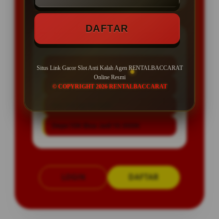
DAFTAR
SPESIAL OFFER!
BONUS NEW MEMBER UP TO 100%
Situs Link Gacor Slot Anti Kalah Agen RENTALBACCARAT
Online Resmi
Min Depo Rp. 10.000
© COPYRIGHT 2026 RENTALBACCARAT
Min WD Rp 50.000
Depo 10K Bisa Jadi 10.000K
LOGIN
DAFTAR