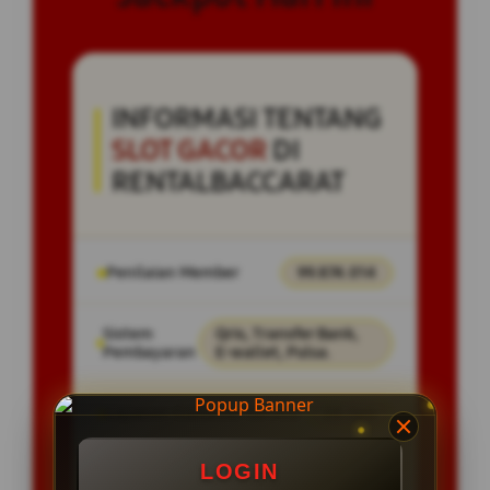
INFORMASI TENTANG
SLOT GACOR
DI
RENTALBACCARAT
Penilaian Member
99.874.014
Sistem
Qris, Transfer Bank,
Pembayaran
E-wallet, Pulsa.
Layanan Customer Service
24 Jam
LOGIN
Platform
User-Friendly