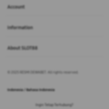
Account
Buka
Information
Buka
About SLOT88
© 2025 RESMI DEWABET. All rights reserved.
Indonesia / Bahasa Indonesia
Ingin Tetap Terhubung?