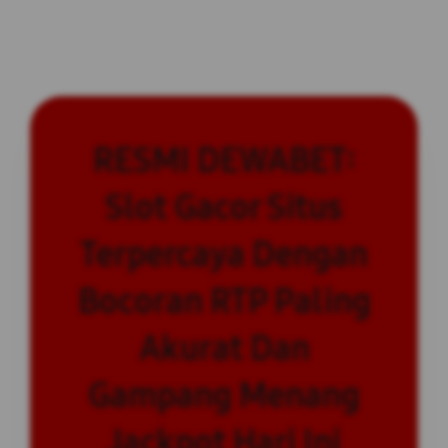
RESMI DEWABET:
Slot Gacor Situs
Terpercaya Dengan
Bocoran RTP Paling
Akurat Dan
Gampang Menang
Jackpot Hari Ini