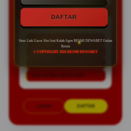
DAFTAR
SPESIAL OFFER!
BONUS NEW MEMBER UP TO 100%
Situs Link Gacor Slot Anti Kalah Agen RESMI DEWABET Online
Resmi
Min Depo Rp. 10.000
© COPYRIGHT 2026 RESMI DEWABET
Min WD Rp 50.000
Depo 10K Bisa Jadi 10.000K
LOGIN
DAFTAR