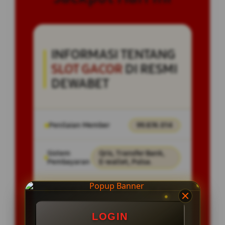
INFORMASI TENTANG
SLOT GACOR
DI RESMI
DEWABET
Penilaian Member
99.874.014
Sistem
Qris, Transfer Bank,
Pembayaran
E-wallet, Pulsa.
Layanan Customer Service
24 Jam
LOGIN
Platform
User-Friendly