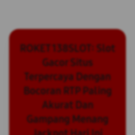
ROKET 138SLOT: Slot
Gacor Situs
Terpercaya Dengan
Bocoran RTP Paling
Akurat Dan
Gampang Menang
Jackpot Hari Ini