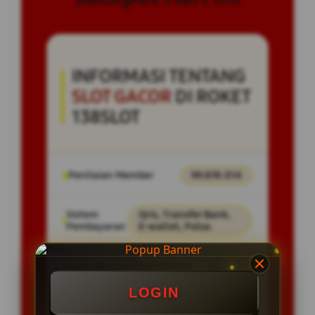
INFORMASI TENTANG
SLOT GACOR
DI ROKET
138SLOT
Penilaian Member
99.874.014
Sistem
Qris, Transfer Bank,
Pembayaran
E-wallet, Pulsa.
Layanan Customer Service
24 Jam
LOGIN
Platform
User-Friendly