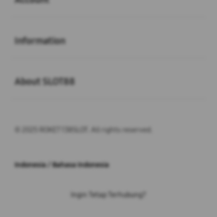
Buka
Information
Buka
About SLOT88
© 2025 ROKET 138SLOT. All rights reserved.
Indonesia / Bahasa Indonesia
Ingin Tetap Terhubung?