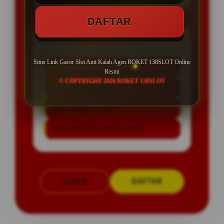
DAFTAR
SPESIAL OFFER!
Situs Link Gacor Slot Anti Kalah Agen ROKET 138SLOT Online
BONUS NEW MEMBER UP TO 100%
Resmi
© COPYRIGHT 2026 ROKET 138SLOT
Min Depo Rp. 10.000
Min WD Rp 50.000
Depo 10K Bisa Jadi 10.000K
LOGIN
DAFTAR