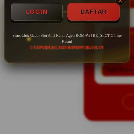
LOGIN
DAFTAR
BONUS NEW 
Situs Link Gacor Slot Anti Kalah Agen ROMAWI BETSLOT Online
Resmi
Min Depo Rp.
© COPYRIGHT 2026 ROMAWI BETSLOT
Min WD Rp 50
Depo 10K Bisa