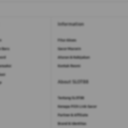
Information
n
Fitur Akses
n Baru
Gacor Maxwin
ord
Aturan & Kebijakan
ansaksi
Kontak Resmi
kasi
About SLOT88
P
Tentang SLOT88
Kenapa Pilih Link Gacor
Partner & Affiliate
Brand & Identitas