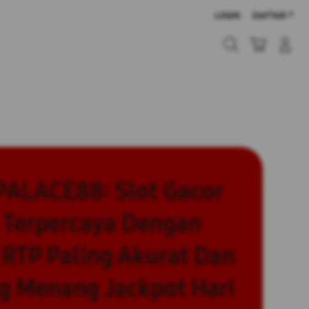
LOGIN
DAFTAR
Cari
Troli
Login/Sign-Up
Cari
ALACE88: Slot Gacor
s Terpercaya Dengan
 RTP Paling Akurat Dan
 Menang Jackpot Hari