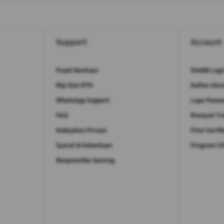
Support
Account
Pusat Bantuan
Slot88 Logi
Rtp Slot 97%
Daftar Aku
WhatsApp Support
Lupa Passw
FAQ
Riwayat Tr
Kebijakan Privasi
Fitur Verifi
Syarat & Ketentuan
Program VI
Responsible Gaming