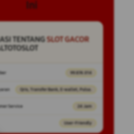
Ini
ASI TENTANG
SLOT GACOR
ALTOTOSLOT
ber
99.874.014
yaran
Qris, Transfer Bank, E-wallet, Pulsa.
mer Service
24 Jam
User-Friendly