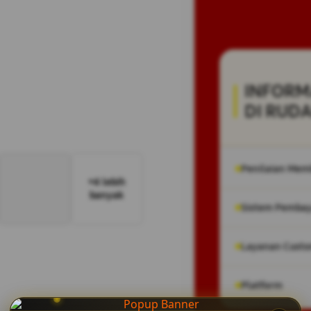
INFORM
DI RUD
Penilaian Mem
+4 lebih
banyak
Sistem Pemba
Layanan Custo
Platform