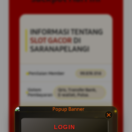
INFORMASI TENTANG
SLOT GACOR
DI
SARANAPELANGI
Penilaian Member
99.874.014
Sistem
Qris, Transfer Bank,
Pembayaran
E-wallet, Pulsa.
Layanan Customer Service
24 Jam
LOGIN
Platform
User-Friendly