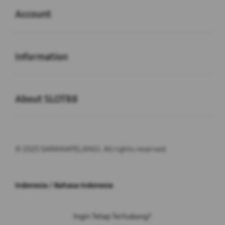
Account
Buka
Information
Buka
About SLOT88
© 2025 SARANAPELANGI. All rights reserved.
Indonesia / Bahasa Indonesia
Ingin Tetap Terhubung?