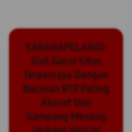
SARANAPELANGI:
Slot Gacor Situs
Terpercaya Dengan
Bocoran RTP Paling
Akurat Dan
Gampang Menang
Jackpot Hari Ini