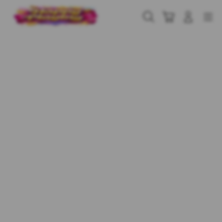
Skip
to
Cari
Troli
Login
Navigation
content