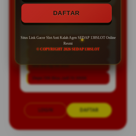
DAFTAR
SPESIAL OFFER!
Situs Link Gacor Slot Anti Kalah Agen SEDAP 138SLOT Online
BONUS NEW MEMBER UP TO 100%
Resmi
© COPYRIGHT 2026 SEDAP 138SLOT
Min Depo Rp. 10.000
Min WD Rp 50.000
Depo 10K Bisa Jadi 10.000K
LOGIN
DAFTAR