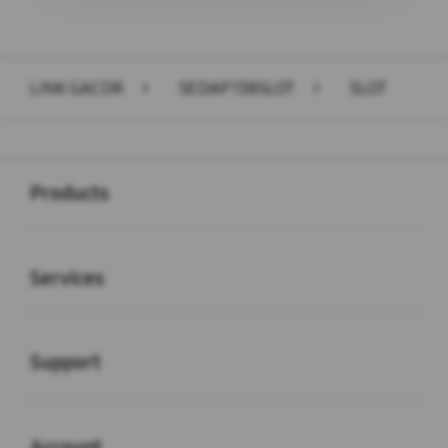
Layer Popup Close
LINK GACOR
>
SEDAP 138SLOT
>
SLOT
Buka
Footer Navigation
Products
Buka
Services
Buka
Support
Buka
Account