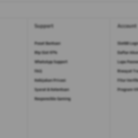
Support
Account
Pusat Bantuan
Slot88 Logi
Rtp Slot 97%
Daftar Aku
WhatsApp Support
Lupa Passw
FAQ
Riwayat Tr
Kebijakan Privasi
Fitur Verifi
Syarat & Ketentuan
Program VI
Responsible Gaming