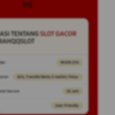
Ini
ASI TENTANG
SLOT GACOR
ARAHQQSLOT
ber
99.874.014
yaran
Qris, Transfer Bank, E-wallet, Pulsa.
mer Service
24 Jam
User-Friendly