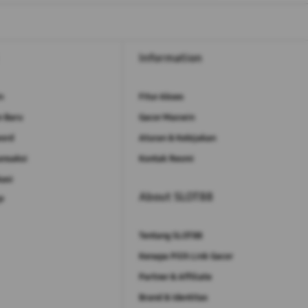
Information
n
Fitur Akses
n Baru
Gacor Maxwin
ord
Aturan & Kebijakan
ansaksi
Kontak Resmi
kasi
About SLOT88
P
Tentang SLOT88
Kenapa Pilih Link Gacor
Partner & Affiliate
Brand & Identitas