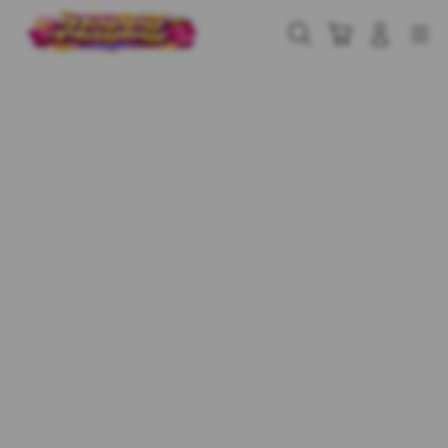
Skip
to
Cari
Troli
Login
Navigation
content