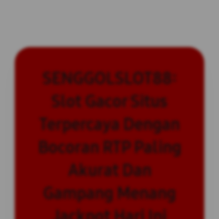
SENGGOLSLOT88:
Slot Gacor Situs
Terpercaya Dengan
Bocoran RTP Paling
Akurat Dan
Gampang Menang
Jackpot Hari Ini