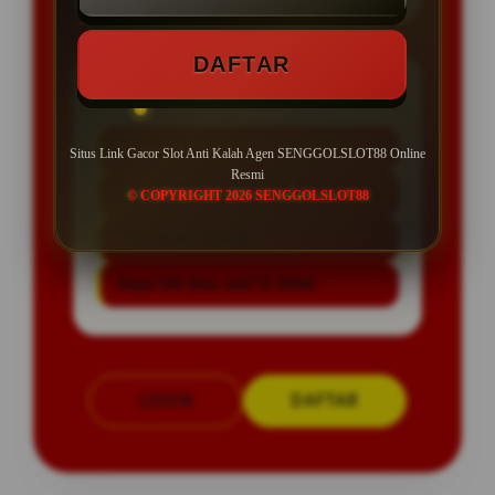
DAFTAR
SPESIAL OFFER!
BONUS NEW MEMBER UP TO 100%
Situs Link Gacor Slot Anti Kalah Agen SENGGOLSLOT88 Online
Resmi
Min Depo Rp. 10.000
© COPYRIGHT 2026 SENGGOLSLOT88
Min WD Rp 50.000
Depo 10K Bisa Jadi 10.000K
LOGIN
DAFTAR