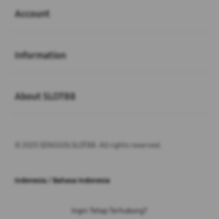
Account
Buka
Information
Buka
About SLOT88
© 2025 SENGGOLSLOT88. All rights reserved.
Indonesia / Bahasa Indonesia
Ingin Tetap Terhubung?