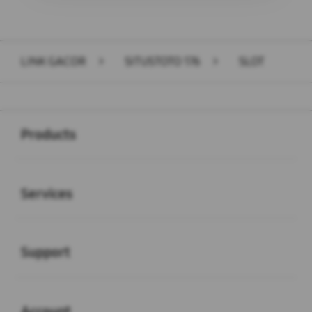
Layer Popup Close
LINK GACOR
>
SITUSTOTO 176
>
SLOT
Buka
Footer Navigation
Products
Buka
Services
Buka
Support
Buka
Account