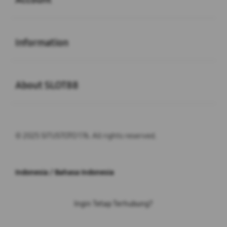
Buka
Information
Buka
About SLOT88
© 2025 SITUSTOTO 176. All rights reserved.
Indonesia / Bahasa Indonesia
Ingin Tetap Terhubung?