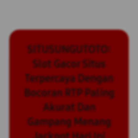
SITUSUNGUTOTO:
Slot Gacor Situs
Terpercaya Dengan
Bocoran RTP Paling
Akurat Dan
Gampang Menang
Jackpot Hari Ini