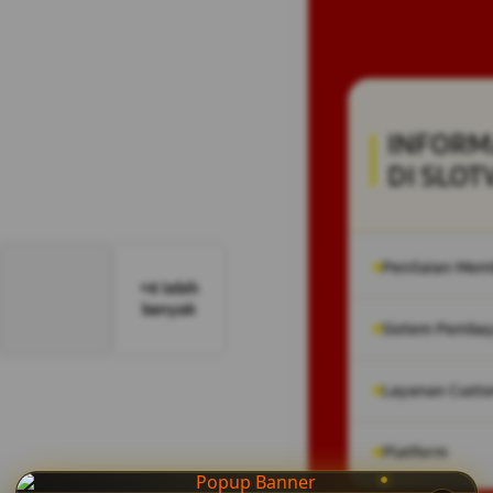
INFORM
DI SLOT
Penilaian Mem
+4 lebih
banyak
Sistem Pemba
Layanan Custo
Platform