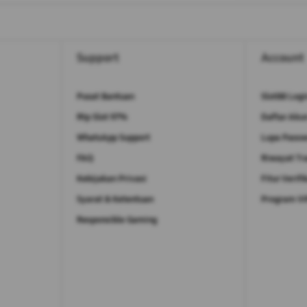
Support
Account
Pusat Bantuan
Slot88 Logi
Rtp Slot 97%
Daftar Aku
WhatsApp Support
Lupa Passw
FAQ
Riwayat Tr
Kebijakan Privasi
Fitur Verifi
Syarat & Ketentuan
Program VI
Responsible Gaming