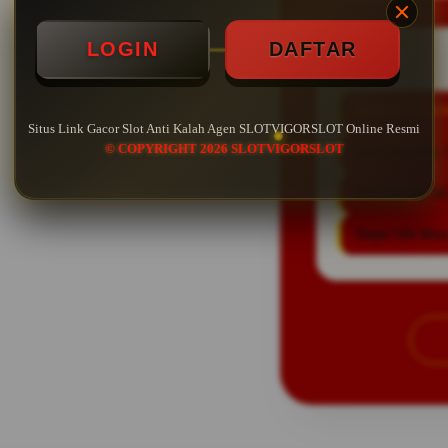
LOGIN
DAFTAR
BONUS NEW 
Situs Link Gacor Slot Anti Kalah Agen SLOTVIGORSLOT Online Resmi
© COPYRIGHT 2026 SLOTVIGORSLOT
Min Depo Rp.
Min WD Rp 50
Depo 10K Bisa