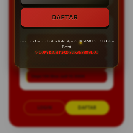
DAFTAR
SPESIAL OFFER!
BONUS NEW MEMBER UP TO 100%
Situs Link Gacor Slot Anti Kalah Agen SUKSES888SLOT Online
Resmi
Min Depo Rp. 10.000
© COPYRIGHT 2026 SUKSES888SLOT
Min WD Rp 50.000
Depo 10K Bisa Jadi 10.000K
LOGIN
DAFTAR