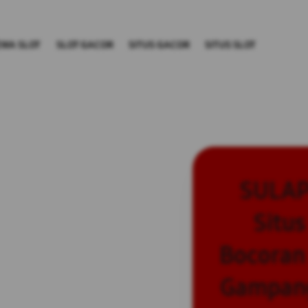
EWA SLOT
SLOT GACOR
SITUS GACOR
SITUS SLOT
SULAP 
Situ
Bocoran
Gampang