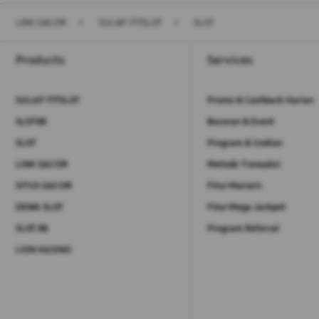
Layer Popup Close
LINK GACOR
>
SULAP 777SLOT
>
SLOT
Footer Navigation
Products
Services
SULAP 777SLOT
Promo & Cashback Harian
SLOT88
Bocoran & Event
SLOT
Program & Undian
LINK GACOR
Metode Transaksi
SITUS GACOR
Fitur Maxwin
DEWA SLOT
Fitur Mega Jackpot
SLOT 88
Program Referral
LION KASINO