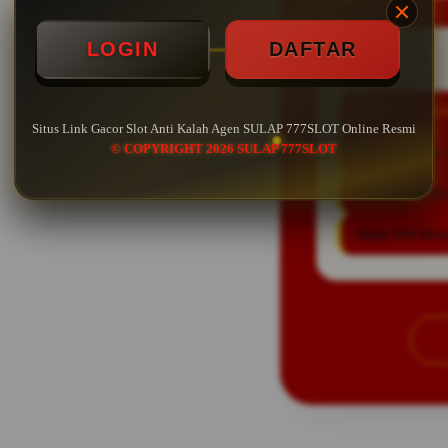
LOGIN
DAFTAR
BONUS NEW 
Situs Link Gacor Slot Anti Kalah Agen SULAP 777SLOT Online Resmi
© COPYRIGHT 2026 SULAP 777SLOT
Min Depo Rp.
Min WD Rp 50
Depo 10K Bisa