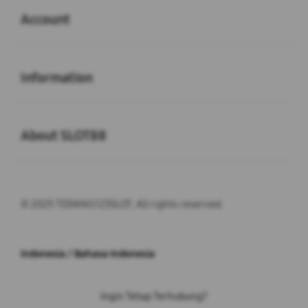
Account
Buka
Information
Buka
About SLOT88
© 2025 TERANG123SLOT. All rights reserved.
Indonesia / Bahasa Indonesia
Ingin Tetap Terhubung?