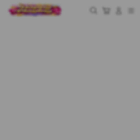
Skip
to
Cari
Troli
Login
Navigation
content