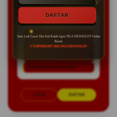
DAFTAR
SPESIAL OFFER!
BONUS NEW MEMBER UP TO 100%
Situs Link Gacor Slot Anti Kalah Agen TIGA DEWASLOT Online
Resmi
Min Depo Rp. 10.000
© COPYRIGHT 2026 TIGA DEWASLOT
Min WD Rp 50.000
Depo 10K Bisa Jadi 10.000K
LOGIN
DAFTAR