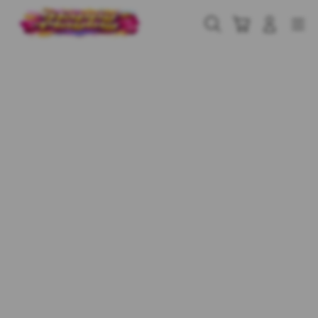
Skip
to
Cari
Troli
Login
Navigation
content