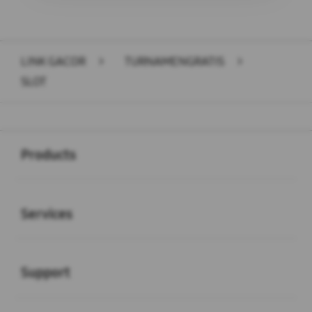
Layer Popup Close
LINK GACOR
>
TURNAMENGRATIS
>
SLOT
Buka
Footer Navigation
Products
Buka
Services
Buka
Support
Buka