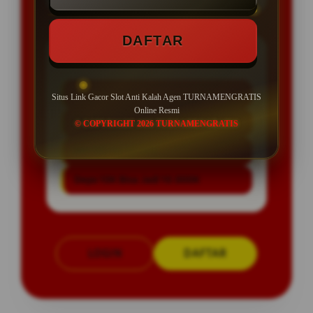
DAFTAR
SPESIAL OFFER!
BONUS NEW MEMBER UP TO 100%
Situs Link Gacor Slot Anti Kalah Agen TURNAMENGRATIS
Online Resmi
Min Depo Rp. 10.000
© COPYRIGHT 2026 TURNAMENGRATIS
Min WD Rp 50.000
Depo 10K Bisa Jadi 10.000K
LOGIN
DAFTAR