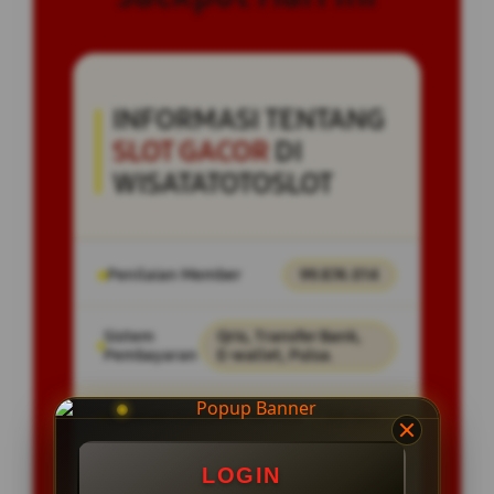
INFORMASI TENTANG
SLOT GACOR
DI
WISATATOTOSLOT
Penilaian Member
99.874.014
Sistem
Qris, Transfer Bank,
Pembayaran
E-wallet, Pulsa.
Layanan Customer Service
24 Jam
LOGIN
Platform
User-Friendly