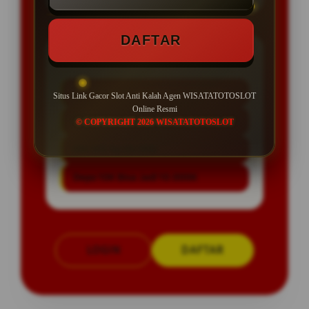
DAFTAR
SPESIAL OFFER!
BONUS NEW MEMBER UP TO 100%
Situs Link Gacor Slot Anti Kalah Agen WISATATOTOSLOT
Online Resmi
Min Depo Rp. 10.000
© COPYRIGHT 2026 WISATATOTOSLOT
Min WD Rp 50.000
Depo 10K Bisa Jadi 10.000K
LOGIN
DAFTAR