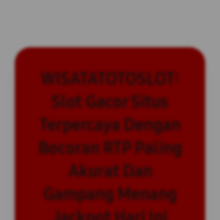
WISATATOTOSLOT:
Slot Gacor Situs
Terpercaya Dengan
Bocoran RTP Paling
Akurat Dan
Gampang Menang
Jackpot Hari Ini